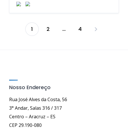
1
2
…
4
Paginação
de
posts
Nosso Endereço
Rua José Alves da Costa, 56
3° Andar, Salas 316 / 317
Centro – Aracruz – ES
CEP 29.190-080