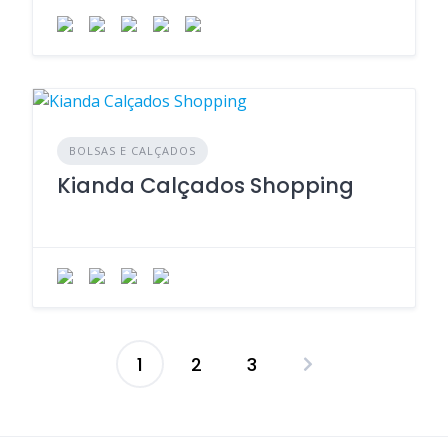
BOLSAS E CALÇADOS
Kianda Calçados Shopping
1
2
3
Paginação
de