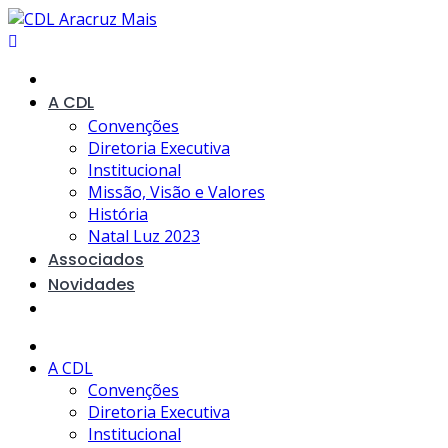
Skip
to
content
A CDL
Convenções
Diretoria Executiva
Institucional
Missão, Visão e Valores
História
Natal Luz 2023
Associados
Novidades
A CDL
Convenções
Diretoria Executiva
Institucional